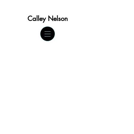
Calley Ne
lson