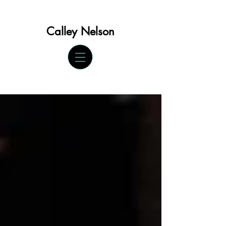
Calley Ne
lson