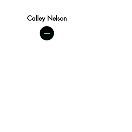
Calley Ne
lson