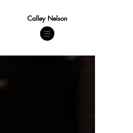
Calley Ne
lson